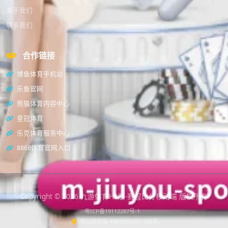
关于我们
联系我们
合作链接
博鱼体育手机站
乐鱼官网
熊猫体育内容中心
皇冠体育
乐竞体育服务中心
8868体育官网入口
Copyright © 2026
九游体育H5版-赛程比分移动端
版权所有
粤ICP备19112287号-1
粤公网安备 44010302001188号