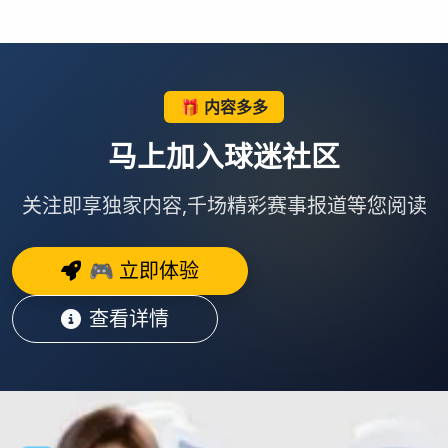
🎁 内容多多
马上加入球迷社区
关注即享独家内容,千场精彩赛事报道等您阅读
🎮 立即体验
查看详情