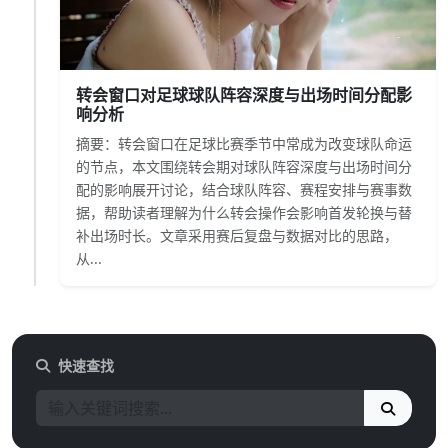
转会窗口对足球球队阵容深度与出场时间分配影
响分析
摘要：转会窗口在足球比赛季节中常成为改变球队命运
的节点，本文围绕转会期对球队阵容深度与出场时间分
配的影响展开讨论，结合球队阵容、赛程安排与赛事数
据，帮助读者理解为什么转会操作会影响首发轮换与替
补出场时长。文章采用赛后复盘与数据对比的思路，
从...
快速查找